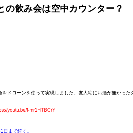
との飲み会は空中カウンター？
会をドローンを使って実現しました。友人宅にお酒が無かった
tps://youtu.be/f-mr1HTBCrY
1日まで続く。