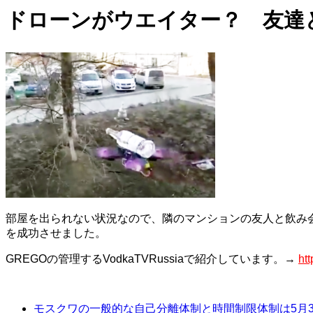
ドローンがウエイター？ 友達
部屋を出られない状況なので、隣のマンションの友人と飲み
を成功させました。
GREGO
の管理する
VodkaTVRussia
で紹介しています。→
ht
モスクワの一般的な自己分離体制と時間制限体制は5月3