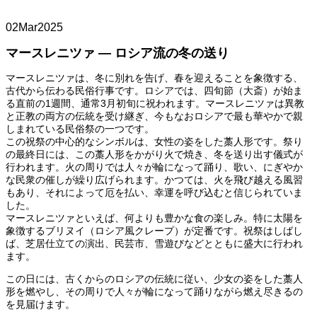
02
Mar
2025
マースレニツァ ― ロシア流の冬の送り
マースレニツァは、冬に別れを告げ、春を迎えることを象徴する、
古代から伝わる民俗行事です。ロシアでは、四旬節（大斎）が始ま
る直前の1週間、通常3月初旬に祝われます。マースレニツァは異教
と正教の両方の伝統を受け継ぎ、今もなおロシアで最も華やかで親
しまれている民俗祭の一つです。
この祝祭の中心的なシンボルは、女性の姿をした藁人形です。祭り
の最終日には、この藁人形をかがり火で焼き、冬を送り出す儀式が
行われます。火の周りでは人々が輪になって踊り、歌い、にぎやか
な民衆の催しが繰り広げられます。かつては、火を飛び越える風習
もあり、それによって厄を払い、幸運を呼び込むと信じられていま
した。
マースレニツァといえば、何よりも豊かな食の楽しみ。特に太陽を
象徴するブリヌイ（ロシア風クレープ）が定番です。祝祭はしばし
ば、芝居仕立ての演出、民芸市、雪遊びなどとともに盛大に行われ
ます。
この日には、古くからのロシアの伝統に従い、少女の姿をした藁人
形を燃やし、その周りで人々が輪になって踊りながら燃え尽きるの
を見届けます。